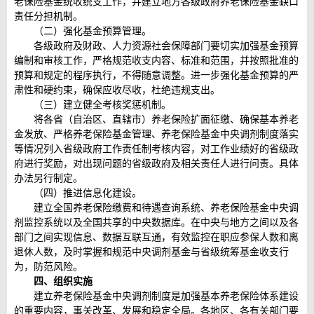
老保险基金统收统支工作，并建立地方各级政府养老保险基金缺口
责任分担机制。
（二）强化基金预算管理。
各级政府及财政、人力资源社会保障部门要切实加强基金预算
编制和审核工作，严格规范收支内容、标准和范围，并按照批准的
预算和规定的程序执行，不得随意调整。进一步强化基金预算的严
肃性和硬约束，确保应收尽收，杜绝违规支出。
（三）建立健全考核奖惩机制。
将各省（自治区、直辖市）养老保险扩面征缴、确保基本养老
金发放、严格养老保险基金管理、养老保险基金中央调剂制度落实
等情况列入省级政府工作责任制考核内容，对工作业绩好的省级政
府进行奖励，对出现问题的省级政府及相关责任人进行问责。具体
办法另行制定。
（四）推进信息化建设。
建立全国养老保险缴费和待遇查询系统、养老保险基金中央调
剂监控系统以及全国共享的中央数据库。在中央与地方之间以及各
部门之间实现信息、数据互联互通，有效监控在职应参保人数和离
退休人数，及时掌握和规范中央调剂基金与省级统筹基金收支行
为，防范风险。
四、组织实施
建立养老保险基金中央调剂制度是加强基本养老保险体系建设
的重要内容，事关改革、发展和稳定全局。各地区、各有关部门要