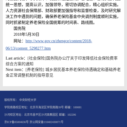
统一思想，提高认识，加强领导，密切协调配合，精心组织实施。
人力资源社会保障部、财政部要加强指导和监督检查，及时研究解
决工作中遇到的问题，确保养老保险基金中央调剂制度顺利实施，
同时抓紧制定养老保险全国统筹的时间表、路线图。
国务院
2018年5月30日
网址：
http://www.gov.cn/zhengce/content/2018-
06/13/content_5298277.htm
Last article：
[社会保险]国务院办公厅关于印发降低社会保险费率
综合方案的通知
Next item：
[养老保险] 城乡居民基本养老保险待遇确定和基础养老
金正常调整机制的指导意见
版权所有： 中央财经大学
学院南路校区地址：北京市海淀区学院南路39号 邮编：100081
沙河校区地址：北京市昌平区沙河高教园区 邮编：102206
京ICP备05004636号 京公网安备110402430071号