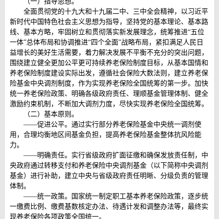
（一）指导思想。
全面贯彻党的十九大和十九届二中、三中全会精神，以习近平
新时代中国特色社会主义思想为指导，坚持党的基本理论、基本路
线、基本方略，牢固树立和贯彻落实新发展理念，统筹推进“五位
一体”总体布局和协调推进“四个全面”战略布局，紧扣满足人民日
益增长的美好生活需要，着力解决发展不平衡不充分的突出问题，
围绕建立健全更加公平更可持续养老保险制度目标，从基本国情和
养老保险制度建设实际出发，遵循社会保险大数法则，建立养老保
险基金中央调剂制度，作为实现养老保险全国统筹的第一步。加快
统一养老保险政策、明确各级政府责任、理顺基金管理体制、健全
激励约束机制，不断加大调剂力度，尽快实现养老保险全国统筹。
（二）基本原则。
——促进公平。通过实行部分养老保险基金中央统一调剂使
用，合理均衡地区间基金负担，提高养老保险基金整体抗风险能
力。
——明确责任。实行省级政府扩面征缴和确保发放责任制，中
央政府通过转移支付和养老保险中央调剂基金（以下简称中央调剂
基金）进行补助，建立中央与省级政府责任明晰、分级负责的管理
体制。
——统一政策。国家统一制定职工基本养老保险政策，逐步统
一缴费比例、缴费基数核定办法、待遇计发和调整办法等，最终实
现养老保险各项政策全国统一。