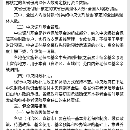
部核定的各省份离退休人数确定拨付资金数额。
某省份拨付额=核定的某省份离退休人数×全国人均拨付额。
其中：全国人均拨付额=筹集的中央调剂基金/核定的全国离退
休人数。
（三）中央调剂基金管理。
中央调剂基金是养老保险基金的组成部分，纳入中央级社会保
障基金财政专户，实行收支两条线管理，专款专用，不得用于平衡
财政预算。中央调剂基金采取先预缴预拨后清算的办法，资金按季
度上解下拨，年终统一清算。
各地在实施养老保险基金中央调剂制度之前累计结余基金原则
上留存地方，用于本省（自治区、直辖市）范围内养老保险基金余
缺调剂。
（四）中央财政补助。
现行中央财政补助政策和补助方式保持不变。中央政府在下达
中央财政补助资金和拨付中央调剂基金后，各省份养老保险基金缺
口由地方政府承担。省级政府要切实承担确保基本养老金按时足额
发放和弥补养老保险基金缺口的主体责任。
三、健全保障措施
（一）完善省级统筹制度。
各省（自治区、直辖市）要在统一基本养老保险制度、缴费政
策、待遇政策、基金使用、基金预算和经办管理的基础上，推进养