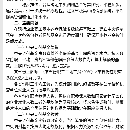
——稳步推进。合理确定中央调剂基金筹集比例，平稳起步，
逐步提高，进一步统一经办规程，建立省级集中的信息系统，不断
提高管理和信息化水平。
二、主要内容
在现行企业职工基本养老保险省级统筹基础上，建立中央调剂
基金，对各省份养老保险基金进行适度调剂，确保基本养老金按时
足额发放。
（一）中央调剂基金筹集。
中央调剂基金由各省份养老保险基金上解的资金构成。按照各
省份职工平均工资的90%和在职应参保人数作为计算上解额的基
数，上解比例从3%起步，逐步提高。
某省份上解额=（某省份职工平均工资×90%）×某省份在职应
参保人数×上解比例。
各省份职工平均工资，为统计部门提供的城镇非私营单位和私
营单位就业人员加权平均工资。
各省份在职应参保人数，暂以在职参保人数和国家统计局公布
的企业就业人数二者的平均值为基数核定。将来条件成熟时，以覆
盖常住人口的全民参保计划数据为基础确定在职应参保人数。
（二）中央调剂基金拨付。
中央调剂基金实行以收定支，当年筹集的资金全部拨付地方。
中央调剂基金按照人均定额拨付，根据人力资源社会保障部、财政