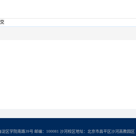
学院南路39号 邮编：100081 沙河校区地址：北京市昌平区沙河高教园区 邮