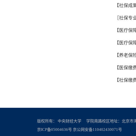
【社保成果
［社保专
【医疗保
【医疗保
【养老保险
【医保缴
【社保缴
版权所有： 中央财经大学 学院南路校区地址：北京市海淀区
京ICP备05004636号 京公网安备110402430071号